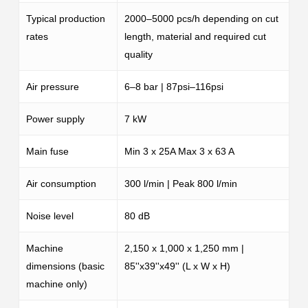
Typical production
2000–5000 pcs/h depending on cut
rates
length, material and required cut
quality
Air pressure
6–8 bar | 87psi–116psi
Power supply
7 kW
Main fuse
Min 3 x 25A Max 3 x 63 A
Air consumption
300 l/min | Peak 800 l/min
Noise level
80 dB
Machine
2,150 x 1,000 x 1,250 mm |
dimensions (basic
85''x39''x49'' (L x W x H)
machine only)