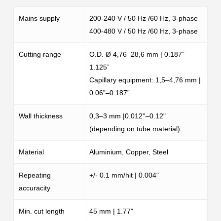
Mains supply
200-240 V / 50 Hz /60 Hz, 3-phase
400-480 V / 50 Hz /60 Hz, 3-phase
Cutting range
O.D. Ø 4,76–28,6 mm | 0.187”–
1.125”
Capillary equipment: 1,5–4,76 mm |
0.06”–0.187”
Wall thickness
0,3–3 mm |0.012''–0.12"
(depending on tube material)
Material
Aluminium, Copper, Steel
Repeating
+/- 0.1 mm/hit | 0.004"
accuracity
Min. cut length
45 mm | 1.77"