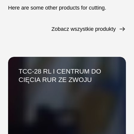
Here are some other products for cutting.
Zobacz wszystkie produkty
TCC-
28
TCC-28 RL I CENTRUM DO
RL
CIĘCIA RUR ZE ZWOJU
I
CENTRUM
DO
CIĘCIA
RUR
ZE
ZWOJU