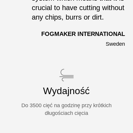
crucial to have cutting without
any chips, burrs or dirt.
FOGMAKER INTERNATIONAL
Sweden
Close
Close
Close
Wydajność
Do 3500 cięć na godzinę przy krótkich
długościach cięcia