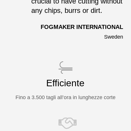
crucial to have cutting without
any chips, burrs or dirt.
FOGMAKER INTERNATIONAL
Sweden
Close
Close
Close
Efficiente
Fino a 3.500 tagli all’ora in lunghezze corte