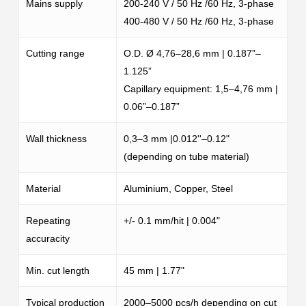
Mains supply
200-240 V / 50 Hz /60 Hz, 3-phase
400-480 V / 50 Hz /60 Hz, 3-phase
Cutting range
O.D. Ø 4,76–28,6 mm | 0.187”–
1.125”
Capillary equipment: 1,5–4,76 mm |
0.06”–0.187”
Wall thickness
0,3–3 mm |0.012''–0.12"
(depending on tube material)
Material
Aluminium, Copper, Steel
Repeating
+/- 0.1 mm/hit | 0.004"
accuracity
Min. cut length
45 mm | 1.77"
Typical production
2000–5000 pcs/h depending on cut