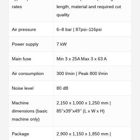
rates
length, material and required cut
quality
Air pressure
6–8 bar | 87psi–116psi
Power supply
7 kW
Main fuse
Min 3 x 25A Max 3 x 63 A
Air consumption
300 l/min | Peak 800 l/min
Noise level
80 dB
Machine
2,150 x 1,000 x 1,250 mm |
dimensions (basic
85''x39''x49'' (L x W x H)
machine only)
Package
2,900 x 1,150 x 1,850 mm |