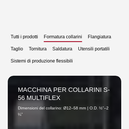
Tutti i prodotti
Formatura collarini
Flangiatura
Taglio
Tornitura
Saldatura
Utensili portatili
Sistemi di produzione flessibili
MACCHINA
PER
MACCHINA PER COLLARINI S-
COLLARINI
56 MULTIFLEX
S-
Dimensioni del collarino: Ø12–58 mm | O.D. ½”–2
56
¼”
MULTIFLEX