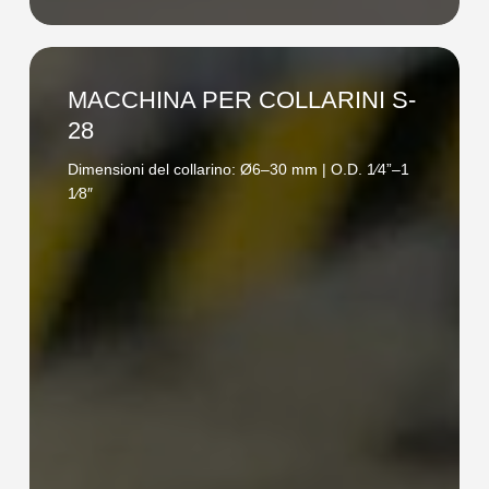
MACCHINA
PER
MACCHINA PER COLLARINI S-
COLLARINI
28
S-
Dimensioni del collarino: Ø6–30 mm | O.D. 1⁄4”–1
28
1⁄8″