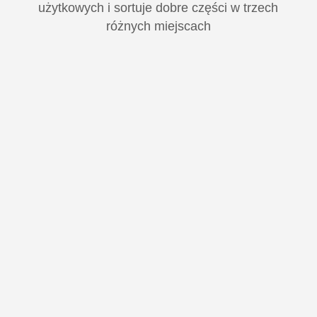
użytkowych i sortuje dobre części w trzech
różnych miejscach
Close
Close
Close