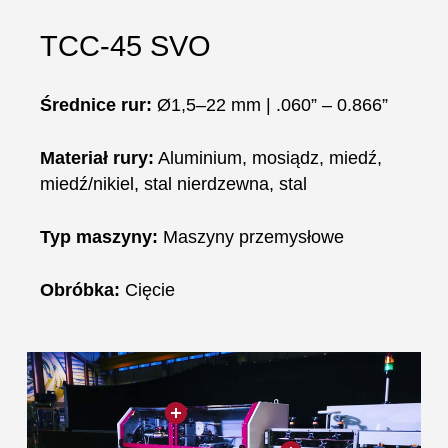
TCC-45 SVO
Średnice rur:
Ø1,5–22 mm | .060” – 0.866”
Materiał rury:
Aluminium, mosiądz, miedź,
miedź/nikiel, stal nierdzewna, stal
Typ maszyny:
Maszyny przemysłowe
Obróbka:
Cięcie