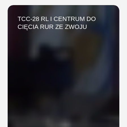
TCC-
28
TCC-28 RL I CENTRUM DO
RL
CIĘCIA RUR ZE ZWOJU
I
CENTRUM
DO
CIĘCIA
RUR
ZE
ZWOJU