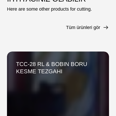
Here are some other products for cutting.
Tüm ürünleri gör
TCC-
28
TCC-28 RL & BOBIN BORU
RL
KESME TEZGAHI
&
BOBIN
BORU
KESME
TEZGAHI