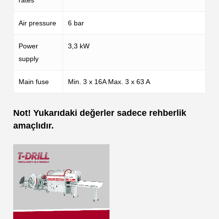
rates
Air pressure
6 bar
Power
3,3 kW
supply
Main fuse
Min. 3 x 16A Max. 3 x 63 A
Not! Yukarıdaki değerler sadece rehberlik
amaçlıdır.