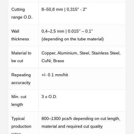
Cutting
8–50,8 mm | 0,315" - 2"
range O.D.
Wall
0,4–2,5 mm | 0.015'' – 0.1''
thickness
(depending on the tube material)
Material to
Copper, Aluminium, Steel, Stainless Steel,
Close
Close
Close
be cut
CuNi, Brass
Repeating
+/- 0.1 mm/hit
accuracity
Min. cut
3 x O.D.
length
Typical
800–1300 pcs/h depending on cut length,
production
material and required cut quality