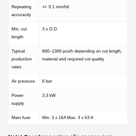
Repeating
+/- 0.1 mm/hit
accuracity
Min. cut
3 x O.D.
length
Typical
800–1300 pcs/h depending on cut length,
production
material and required cut quality
rates
Air pressure
6 bar
Power
3,3 kW
supply
Main fuse
Min. 3 x 16A Max. 3 x 63 A