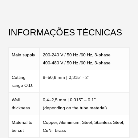
INFORMAÇÕES TÉCNICAS
Main supply
200-240 V / 50 Hz /60 Hz, 3-phase
400-480 V / 50 Hz /60 Hz, 3-phase
Cutting
8–50,8 mm | 0,315" - 2"
range O.D.
Close
Close
Close
Wall
0,4–2,5 mm | 0.015'' – 0.1''
thickness
(depending on the tube material)
Material to
Copper, Aluminium, Steel, Stainless Steel,
be cut
CuNi, Brass