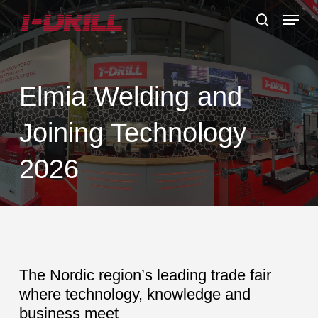
Skip
Menu
to
search
main
content
Elmia Welding and
Joining Technology
2026
The Nordic region’s leading trade fair
where technology, knowledge and
business meet