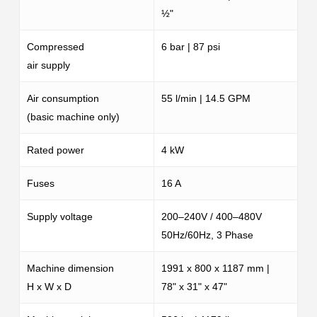
½"
Compressed
6 bar | 87 psi
air supply
Air consumption
55 l/min | 14.5 GPM
(basic machine only)
Rated power
4 kW
Fuses
16 A
Supply voltage
200–240V / 400–480V
50Hz/60Hz, 3 Phase
Machine dimension
1991 x 800 x 1187 mm |
H x W x D
78" x 31" x 47"