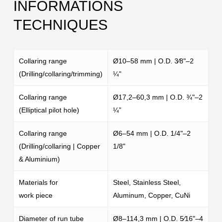
INFORMATIONS
TECHNIQUES
Collaring range
Ø10–58 mm | O.D. 3⁄8"–2
(Drilling/collaring/trimming)
¼"
Collaring range
Ø17,2–60,3 mm | O.D. ¾"–2
(Elliptical pilot hole)
¼”
Collaring range
Ø6–54 mm | O.D. 1/4"–2
(Drilling/collaring | Copper
1/8"
& Aluminium)
Materials for
Steel, Stainless Steel,
work piece
Aluminum, Copper, CuNi
Diameter of run tube
Ø8–114,3 mm | O.D. 5⁄16"–4