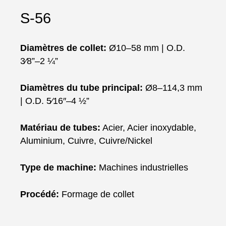
S-56
Diamètres de collet:
Ø10–58 mm | O.D.
3⁄8”–2 ¼”
Diamètres du tube principal:
Ø8–114,3 mm
| O.D. 5⁄16″–4 ½”
Matériau de tubes:
Acier, Acier inoxydable,
Aluminium, Cuivre, Cuivre/Nickel
Type de machine:
Machines industrielles
Procédé:
Formage de collet