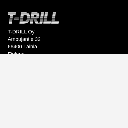
T-DRILL Oy
Ampujantie 32
66400 Laihia
Finland
Tel. +358 6 475 3333
sales@t-drill.fi
Contactez-nous
Bureau
Ventes
Assistance