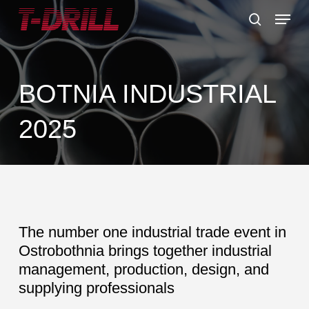
Skip
Menu
to
search
main
content
BOTNIA INDUSTRIAL
2025
The number one industrial trade event in
Ostrobothnia brings together industrial
management, production, design, and
supplying professionals