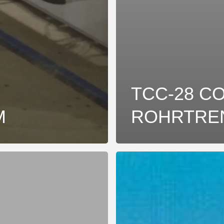
TCC-28 CO
M
ROHRTRE
TCC-
50
RL
NNZENTRUM
&
COIL
ROHRTRENNZENTRUM