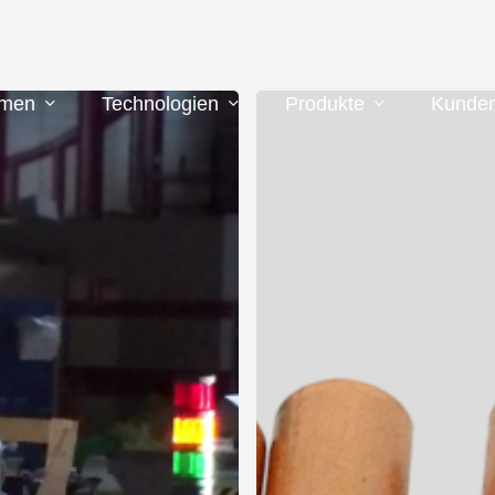
TCC-
hmen
Technologien
Produkte
Kunden
28
COIL
ROHRTRENNMASCHINE