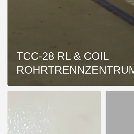
TCC-28 RL & COIL
ROHRTRENNZENTRU
TCC-
TCC-
50
50
MCS
RL
ROHRTRENNMASCHINE
ROHRTRE