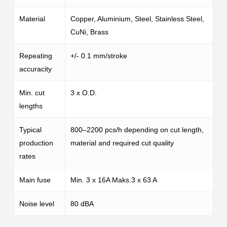
Material
Copper, Aluminium, Steel, Stainless Steel,
CuNi, Brass
Repeating
+/- 0.1 mm/stroke
accuracity
Min. cut
3 x O.D.
lengths
Typical
800–2200 pcs/h depending on cut length,
production
material and required cut quality
rates
Close
Close
Close
Main fuse
Min. 3 x 16A Maks.3 x 63 A
Noise level
80 dBA