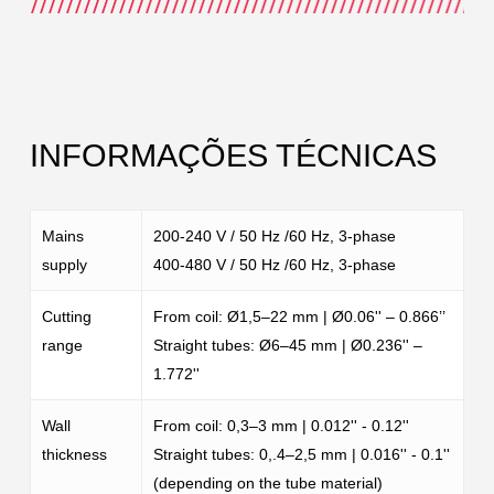
INFORMAÇÕES TÉCNICAS
Mains
200-240 V / 50 Hz /60 Hz, 3-phase
supply
400-480 V / 50 Hz /60 Hz, 3-phase
Cutting
From coil: Ø1,5–22 mm | Ø0.06'' – 0.866’’
range
Straight tubes: Ø6–45 mm | Ø0.236'' –
1.772''
Wall
From coil: 0,3–3 mm | 0.012'' - 0.12''
thickness
Straight tubes: 0,.4–2,5 mm | 0.016'' - 0.1''
(depending on the tube material)