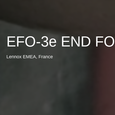
EFO-3e END F
Lennox EMEA, France