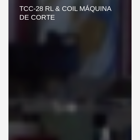
28
TCC-28 RL & COIL MÁQUINA
RL
DE CORTE
&
COIL
MÁQUINA
DE
CORTE