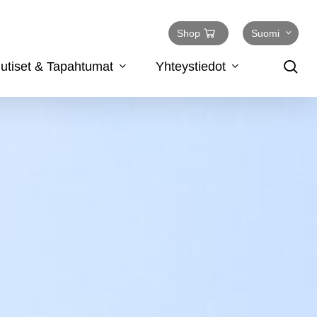
Shop
Suomi
se
utiset & Tapahtumat
Yhteystiedot