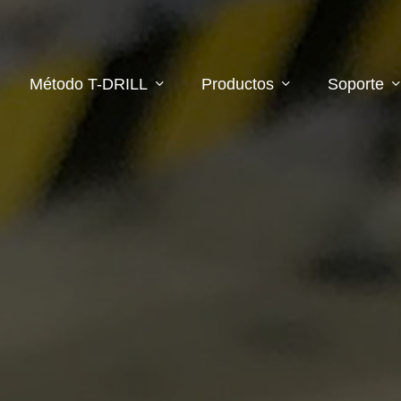
Método T-DRILL
Productos
Soporte