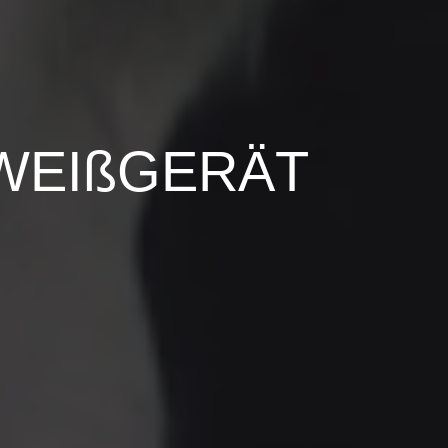
WEIßGERÄT