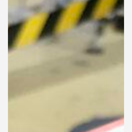
S-
28
MÁQUINA
DE
COLOCACIÓN
DE
COLLARINE